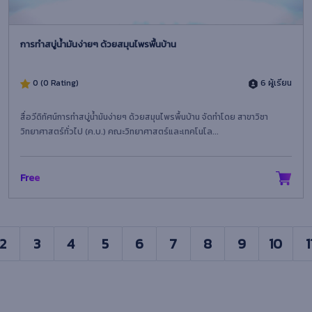
การทำสบู่น้ำมันง่ายๆ ด้วยสมุนไพรพื้นบ้าน
0 (0 Rating)
6 ผู้เรียน
สื่อวีดิทัศน์การทำสบู่น้ำมันง่ายๆ ด้วยสมุนไพรพื้นบ้าน จัดทำโดย สาขาวิชา
วิทยาศาสตร์ทั่วไป (ค.บ.) คณะวิทยาศาสตร์และเทคโนโล...
Free
2
3
4
5
6
7
8
9
10
1