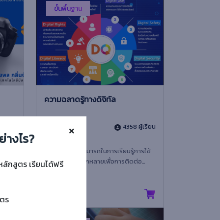
ขั้นพื้นฐาน
ความฉลาดรู้ทางดิจิทัล
ู้เรียน
4 (7 Rating)
4358 ผู้เรียน
ย่างไร?
ารของ
แนวคิด ความสามารถในการเรียนรู้การใช้
รณ์
เทคโนโลยีที่หลากหลายเพื่อการติดต่อ
หลักสูตร เรียนได้ฟรี
 มุม
สื่อสารและการทำงานร่วมกับผู้อื่น การผลิต
สื่อดิจิทั...
Free
ูตร