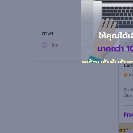
ขั
คณะมนุษยศาสตร์และ
สังคมศาสตร์
คณะเทคโนโลยีอุตสาหกรรม
ภาษา
คณะเทคโนโลยีสารสนเทศ
ไทย
คณะครุศาสตร์
IC3 
Cert
คณะวิทยาการจัดการ
5 
หลักสูตรระยะสั้น
Digit
เตรียมทดสอบ
เป็นก
สำหรั
การฝึกอบรมวิทยากร
องค์ค
Fre
การเรียนภาษา
สังคมศาสตร์