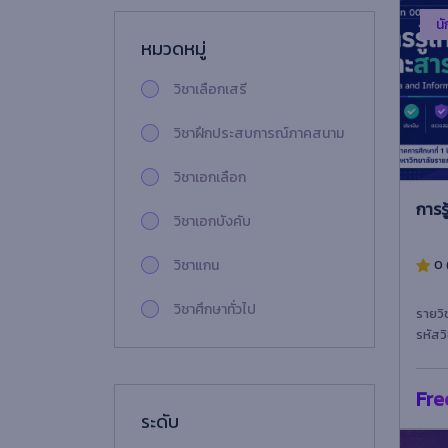
นั
หมวดหมู่
วิชาเลือกเสรี
วิชาฝึกประสบการณ์ภาคสนาม
วิชาเอกเลือก
การร
วิชาเอกบังคับ
วิชาแกน
0 
วิชาศึกษาทั่วไป
รายวิ
รหัสว
คณะมนุษยศาสตร์และ
มารถบ
สังคมศาสตร์
สารสน
Fre
ระดับ
คณะวิทยาการจัดการ