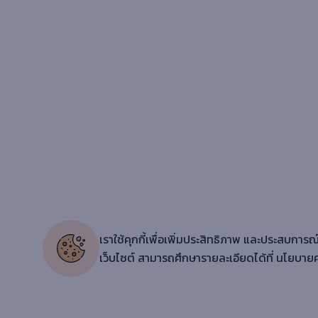
ดนตรีพื้นฐาน
การผลิตเพลง
อุปกรณ์
ดนตรี
การถ่ายภาพและวิดีโออื่นๆ
การออกแบบวิดีโอ
การถ่ายภาพเชิงพาณิชย์
เราใช้คุกกี้เพื่อเพิ่มประสิทธิภาพ และประสบการณ์
เครื่องมือถ่ายภาพ
เว็บไซต์ สามารถศึกษารายละเอียดได้ที่
นโยบายค
การถ่ายภาพบุคคล
การถ่ายภาพ