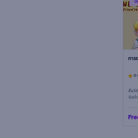
ขั
การศึกษาออนไลน์
วิทยาศาสตร์
คณิตศาสตร์
มนุษยศาสตร์
การซ
วิศวกรรม
0 
การสอนและวิชาการ
สื่อว
ดนตรีอื่นๆ
จัดทำ
เทคโน
ซอฟต์แวร์ดนตรี
ราชภ
Fre
เทคนิคดนตรี
เสียง