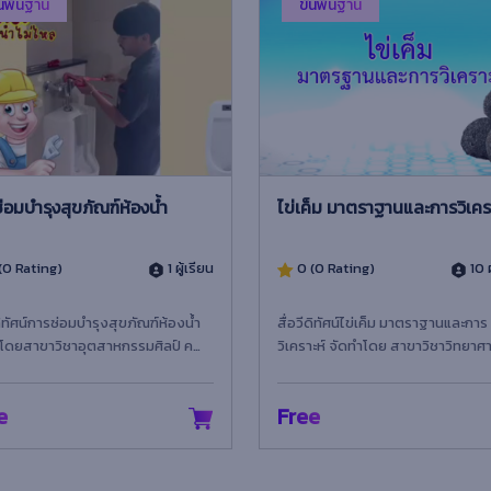
้นพื้นฐาน
ขั้นพื้นฐาน
่อมบำรุงสุขภัณฑ์ห้องน้ำ
ไข่เค็ม มาตราฐานและการวิเคร
(0 Rating)
1 ผู้เรียน
0 (0 Rating)
10 ผ
ีดิทัศน์การซ่อมบำรุงสุขภัณฑ์ห้องน้ำ
สื่อวีดิทัศน์ไข่เค็ม มาตราฐานและการ
โดยสาขาวิชาอุตสาหกรรมศิลป์ คณะ
วิเคราะห์ จัดทำโดย สาขาวิชาวิทยาศ
โลยีอุตสาหกรรม มหาวิทยาลัย
เทคโนโลยีการอาหาร คณะวิทยาศาสต
ัฏเทพสตรี
เทคโนโลยี มห...
e
Free