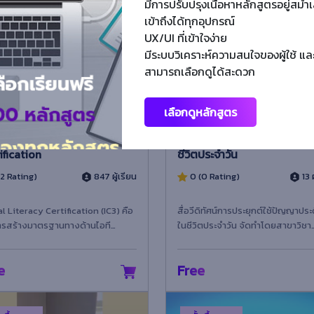
มีการปรับปรุงเนื้อหาหลักสูตรอยู่สม่
้นพื้นฐาน
ขั้นพื้นฐาน
เข้าถึงได้ทุกอุปกรณ์
UX/UI ที่เข้าใจง่าย
มีระบบวิเคราะห์ความสนใจของผู้ใช้ แล
สามารถเลือกดูได้สะดวก
เลือกดูหลักสูตร
Digital Literacy
การประยุกต์ใช้ปัญญาประดิษฐ
ification
ชีวิตประจำวัน
(2 Rating)
847 ผู้เรียน
0 (0 Rating)
13 ผ
al Literacy Certification (IC3) คือ
สื่อวีดิทัศน์การประยุกต์ใช้ปัญญาประ
ารสร้างมาตรฐานทางด้านไอที
ในชีวิตประจำวัน จัดทำโดยสาขาวิชา
บพลเมืองในยุคดิจิทัล ที่ครอบคลุมทุก
วิศวกรรมการสื่อสารและสารสนเทศ
วาม...
เทคโนโลยีอุตสาห...
e
Free