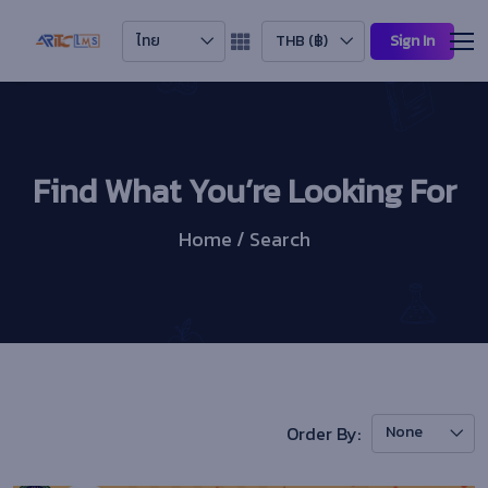
ไทย
THB (฿)
Sign In
Find What You’re Looking For
Home / Search
Order By:
None