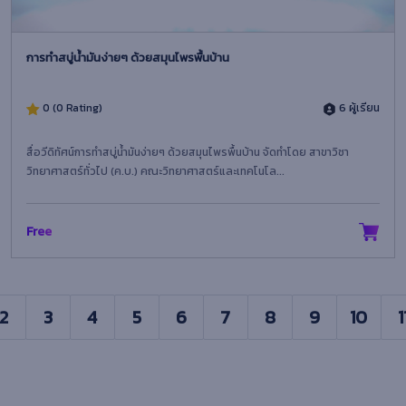
การทำสบู่น้ำมันง่ายๆ ด้วยสมุนไพรพื้นบ้าน
0 (0 Rating)
6 ผู้เรียน
สื่อวีดิทัศน์การทำสบู่น้ำมันง่ายๆ ด้วยสมุนไพรพื้นบ้าน จัดทำโดย สาขาวิชา
วิทยาศาสตร์ทั่วไป (ค.บ.) คณะวิทยาศาสตร์และเทคโนโล...
Free
2
3
4
5
6
7
8
9
10
1