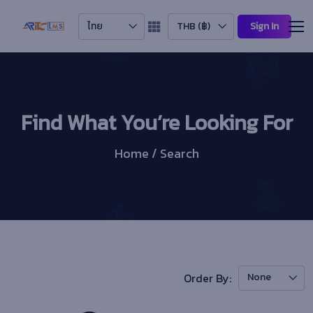
ไทย
THB (฿)
Sign In
Find What You’re Looking For
Home / Search
Order By:
None