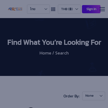
ไทย
THB (฿)
Sign In
Find What You’re Looking For
Home / Search
Order By:
None