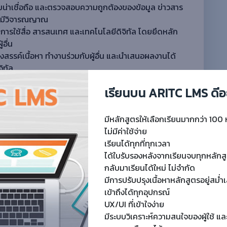
ความน่าเชื่อถือ และตรวจสอบความถูกต้องของข้อมูล ข่าวสาร
่างมีวิจารณญาณ
รใช้สื่อ สารสนเทศ และเทคโนโลยีดิจิทัล โดยยึดหลัก
อื่น
างสรรค์เนื้อหา ทํางานร่วมกับผู้อื่น และนําเสนอผลงานได้
ิทัล
เรียนบน ARITC LMS ดีอ
มีหลักสูตรให้เลือกเรียนมากกว่า 100 
ught
ไม่มีค่าใช้จ่าย
เรียนได้ทุกที่ทุกเวลา
ได้ใบรับรองหลังจากเรียนจบทุกหลักส
0 (1 Rating)
กลับมาเรียนได้ใหม่ ไม่จำกัด
Free
มีการปรับปรุงเนื้อหาหลักสูตรอยู่สม่
30 ผู้เรียน
เข้าถึงได้ทุกอุปกรณ์
UX/UI ที่เข้าใจง่าย
มีระบบวิเคราะห์ความสนใจของผู้ใช้ แล
0 (0 Rating)