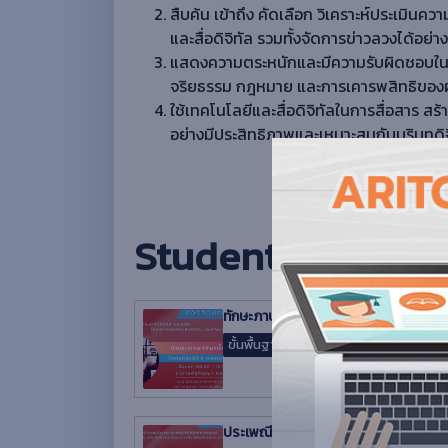
สืบค้น เข้าถึง คัดเลือก วิเคราะห์ประเมิน
และสื่อดิจิทัล รวมทั้งจัดการข่าวลวงได้อย
แสดงความตระหนักและมีความรับผิดชอบในกา
จริยธรรม กฎหมาย และการเคารพสิทธิของผู้
ใช้เทคโนโลยีและสื่อดิจิทัลในการสื่อสาร สร้
อย่างมีประสิทธิภาพและเหมาะสมกับบริบทดิจ
Students also bo
ทักษะภาษาจีนเบื้องต้น
8 การบรรยาย
3 ชั่วโมง
ขั้นพื้นฐาน
ประเพณีและวัฒนธรรมจีนที่น่าเรียนรู้