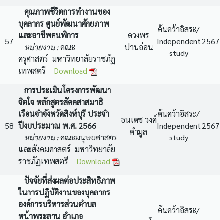
คุณภาพชีวิตการทำงานของ
บุคลากร ศูนย์พัฒนาศักยภาพ
ค้นคว้าอิสระ/
และอาชีพคนพิการ
ดวงพร
57
Independent
2567
หน่วยงาน :
คณะ
ปานอ่อน
study
ครุศาสตร์ มหาวิทยาลัยราชภัฏ
เทพสตรี
Download
การประเมินโครงการพัฒนา
จิตใจ หลักสูตรสัคคสาสมาธิ
เรือนจำจังหวัดสิงห์บุรี ประจำ
ค้นคว้าอิสระ/
ธนเดช วงค์
58
ปีงบประมาณ พ.ศ. 2566
Independent
2567
คำมูล
หน่วยงาน :
คณะมนุษยศาสตร
study
และสังคมศาสตร์ มหาวิทยาลัย
ราชภัฏเทพสตรี
Download
ปัจจัยที่ส่งผลต่อประสิทธิภาพ
ในการปฏิบัติงานของบุคลากร
องค์การบริหารส่วนตำบล
ค้นคว้าอิสระ/
หน้าพระลาน อำเภอ