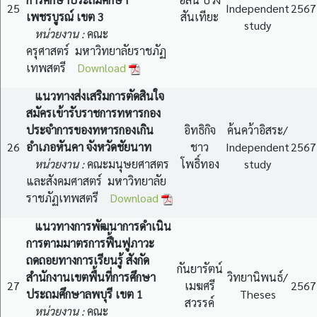
25
Independent
2567
เพชรบูรณ์ เขต 3
สันเทียะ
study
หน่วยงาน :
คณะ
ครุศาสตร์ มหาวิทยาลัยราชภัฏ
เทพสตรี
Download
แนวทางส่งเสริมการตัดสินใจ
สมัครเข้ารับราชการทหารกอง
ประจำการของทหารกองเกิน
อิทธิกิจ
ค้นคว้าอิสระ/
26
อำเภอหันคา จังหวัดชัยนาท
ชาว
Independent
2567
หน่วยงาน :
คณะมนุษยศาสตร
โพธิ์ทอง
study
และสังคมศาสตร์ มหาวิทยาลัย
ราชภัฏเทพสตรี
Download
แนวทางการพัฒนาการดำเนิน
การตามมาตรการฟื้นฟูภาวะ
ถดถอยทางการเรียนรู้ สังกัด
กันยารัตน์
สำนักงานเขตพื้นที่การศึกษา
วิทยานิพนธ์/
27
เมฆศรี
2567
ประถมศึกษาลพบุรี เขต 1
Theses
สวรรค์
หน่วยงาน :
คณะ