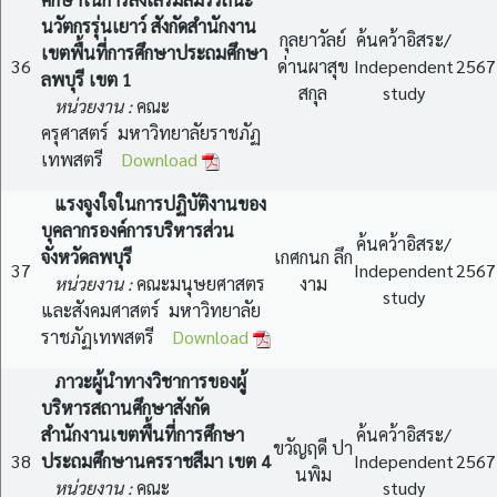
นวัตกรรุ่นเยาว์ สังกัดสำนักงาน
กุลยาวัลย์
ค้นคว้าอิสระ/
เขตพื้นที่การศึกษาประถมศึกษา
36
ด่านผาสุข
Independent
2567
ลพบุรี เขต 1
สกุล
study
หน่วยงาน :
คณะ
ครุศาสตร์ มหาวิทยาลัยราชภัฏ
เทพสตรี
Download
แรงจูงใจในการปฏิบัติงานของ
บุคลากรองค์การบริหารส่วน
ค้นคว้าอิสระ/
จังหวัดลพบุรี
เกศกนก ลึก
37
Independent
2567
หน่วยงาน :
คณะมนุษยศาสตร
งาม
study
และสังคมศาสตร์ มหาวิทยาลัย
ราชภัฏเทพสตรี
Download
ภาวะผู้นำทางวิชาการของผู้
บริหารสถานศึกษาสังกัด
สำนักงานเขตพื้นที่การศึกษา
ค้นคว้าอิสระ/
ขวัญฤดี ปา
38
ประถมศึกษานครราชสีมา เขต 4
Independent
2567
นพิม
หน่วยงาน :
คณะ
study