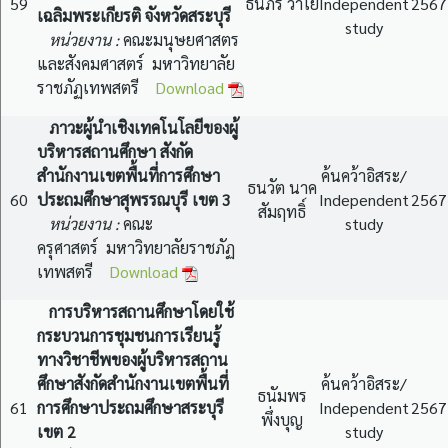
59
ธนภร วาโย
Independent
2567
เฉลิมพระเกียรติ จังหวัดสระบุรี
study
หน่วยงาน :
คณะมนุษยศาสตร
และสังคมศาสตร์ มหาวิทยาลัย
ราชภัฏเทพสตรี
Download
ภาวะผู้นำเชิงเทคโนโลยีของผู้
บริหารสถานศึกษา สังกัด
สำนักงานเขตพื้นที่การศึกษา
ค้นคว้าอิสระ/
ธนวัต นาค
60
ประถมศึกษาสุพรรณบุรี เขต 3
Independent
2567
สัมฤทธิ์
หน่วยงาน :
คณะ
study
ครุศาสตร์ มหาวิทยาลัยราชภัฏ
เทพสตรี
Download
การบริหารสถานศึกษาโดยใช้
กระบวนการชุมชนการเรียนรู้
ทางวิชาชีพของผู้บริหารสถาน
ศึกษาสังกัดสำนักงานเขตพื้นที่
ค้นคว้าอิสระ/
ธนัมพร
61
การศึกษาประถมศึกษาสระบุรี
Independent
2567
พึ่งบุญ
เขต 2
study