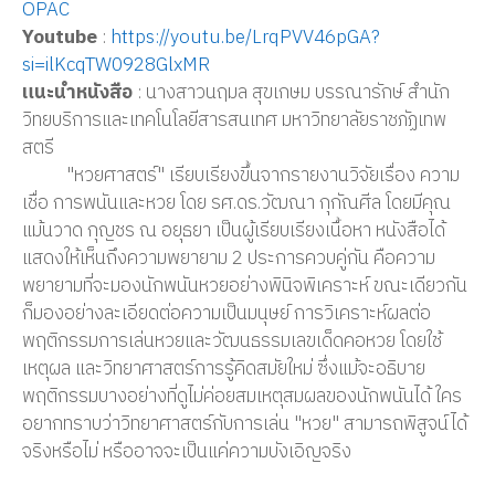
OPAC
Youtube
:
https://youtu.be/LrqPVV46pGA?
si=ilKcqTW0928GlxMR
แนะนำหนังสือ
: นางสาวนฤมล สุขเกษม บรรณารักษ์ สำนัก
วิทยบริการและเทคโนโลยีสารสนเทศ มหาวิทยาลัยราชภัฏเทพ
สตรี
"หวยศาสตร์" เรียบเรียงขึ้นจากรายงานวิจัยเรื่อง ความ
เชื่อ การพนันและหวย โดย รศ.ดร.วัฒณา กุกัณศีล โดยมีคุณ
แม้นวาด กุญชร ณ อยุธยา เป็นผู้เรียบเรียงเนื้อหา หนังสือได้
แสดงให้เห็นถึงความพยายาม 2 ประการควบคู่กัน คือความ
พยายามที่จะมองนักพนันหวยอย่างพินิจพิเคราะห์ ขณะเดียวกัน
ก็มองอย่างละเอียดต่อความเป็นมนุษย์ การวิเคราะห์ผลต่อ
พฤติกรรมการเล่นหวยและวัฒนธรรมเลขเด็ดคอหวย โดยใช้
เหตุผล และวิทยาศาสตร์การรู้คิดสมัยใหม่ ซึ่งแม้จะอธิบาย
พฤติกรรมบางอย่างที่ดูไม่ค่อยสมเหตุสมผลของนักพนันได้ ใคร
อยากทราบว่าวิทยาศาสตร์กับการเล่น "หวย" สามารถพิสูจน์ได้
จริงหรือไม่ หรืออาจจะเป็นแค่ความบังเอิญจริง