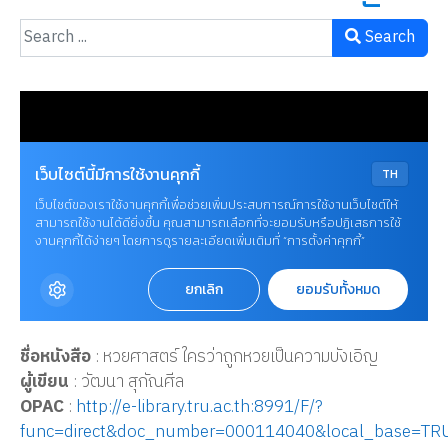
Search
ชื่อหนังสือ
: หวยศาสตร์ ใครว่าถูกหวยเป็นความบังเอิญ
ผู้เขียน
: วัฒนา สุกัณศีล
OPAC
:
http://e-library.tru.ac.th:8991/F/?
func=direct&doc_number=000114040&local_base=TR