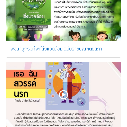
พจนานุกรมศัพท์สิ่งแวดล้อม ฉบับราชบัณฑิตยสภา