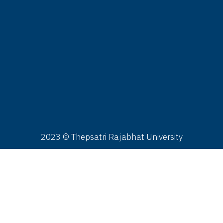
ติดต่อเรา
นักวิทยบริการและเทคโนโลยีสารสนเทศ มหาวิทยาลัยราชภัฏ
พสตรี 321 ถ.นารายณ์มหาราช ต.ทะเลชุบศร อ.เมือง จ.ลพบุรี
000
l. : 0 3641 2783
x. : 0 3642 2194
mail : library.tru@lawasri.tru.ac.th
2023 © Thepsatri Rajabhat University