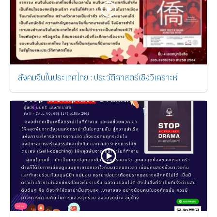
สังคมจีนในประเทศไทย : ประวัติศาสตร์เชิงวิเคราะห์