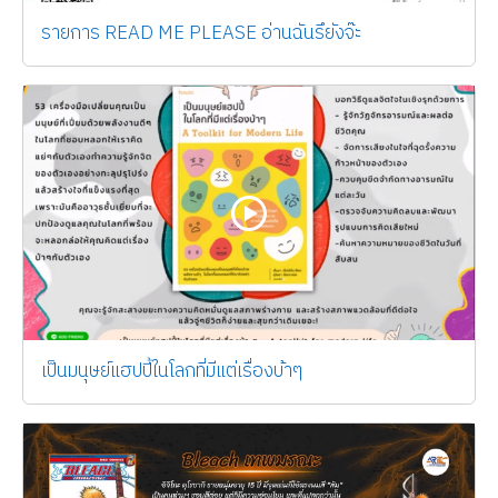
รายการ READ ME PLEASE อ่านฉันรึยังจ๊ะ
เป็นมนุษย์แฮปปี้ในโลกที่มีแต่เรื่องบ้าๆ