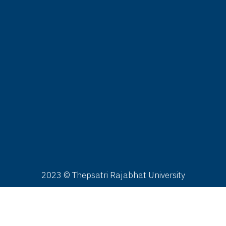
นทร์-ศุกร์ : 07:30-16.30 น.
าร์-อาทิตย์ : 08.00-16.30 น.
ดบริการ : วันหยุดนักขัตฤกษ์, ไม่มีการเรียนการสอน กศ.บป.
ติดต่อเรา
นักวิทยบริการและเทคโนโลยีสารสนเทศ มหาวิทยาลัยราชภัฏ
พสตรี 321 ถ.นารายณ์มหาราช ต.ทะเลชุบศร อ.เมือง จ.ลพบุรี
000
l. : 0 3641 2783
x. : 0 3642 2194
mail : library.tru@lawasri.tru.ac.th
2023 © Thepsatri Rajabhat University