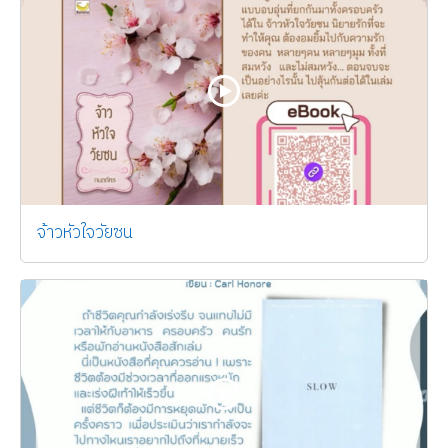
จ้าวหัวใจวัยซน