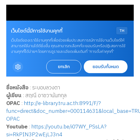
ชื่อหนังสือ
: ระบอบลวงตา
ผู้เขียน
: สฤณี อาชวานันทกุล
OPAC
:
http://e-library.tru.ac.th:8991/F/?
func=direct&doc_number=000114631&local_base=TR
OPAC
Youtube
:
https://youtu.be/i07WY_PSsLA?
si=RkPIN3P2wEjLJ3n4