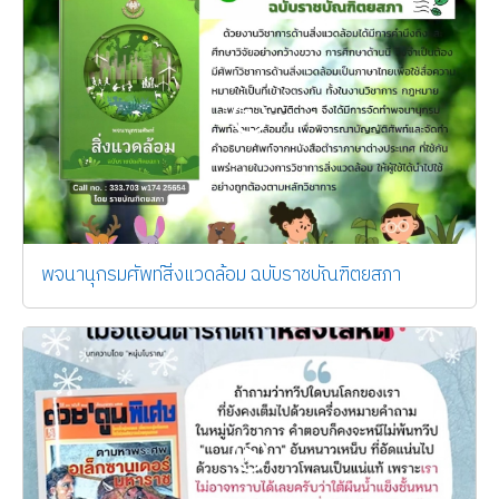
พจนานุกรมศัพท์สิ่งแวดล้อม ฉบับราชบัณฑิตยสภา