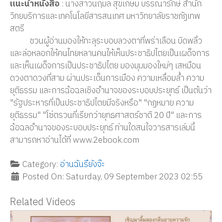
แนะนำหนังสือ
: นางสาวนฤมล สุขเกษม บรรณารักษ์ สำนัก
วิทยบริการและเทคโนโลยีสารสนเทศ มหาวิทยาลัยราชภัฏเทพ
สตรี
ชวนผู้อ่านมองให้ทะลุระบอบลวงตาที่พร่าเลือน บิดพลิ้ว
และล่อหลอกให้คนไทยหลานคนให้เห็นประชาธิปไตยเป็นเผด็จการ
และเห็นเผด็จการเป็นประชาธิปไตย มองมุมมองใหม่ๆ เสหมือน
ดวงตาดวงที่สาม ผ่านประเด็นการเมือง ความเหลื่อมล้ำ ความ
ยุติธรรม และการฉ้อฉลเชิงอำนาจของระบอบประยุทธ์ เป็นต้นว่า
"รัฐประหารที่เป็นประชาธิปไตยมีจริงหรือ" "กฏหมาย ความ
ยุติธรรม" "โซ่ตรวนที่เรียกว่ายุทธศาสตร์ชาติ 20 ปี" และการ
ฉ้อฉลอำนาจของระบอบประยุทธ์ ท่านใดสนใจวารสารเล่มนี้
สามารถหาอ่านได้ที่ www.2ebook.com
Category:
อ่านฉันรึยังจ๊ะ
Posted On: Saturday, 09 September 2023 02:55
Related Videos