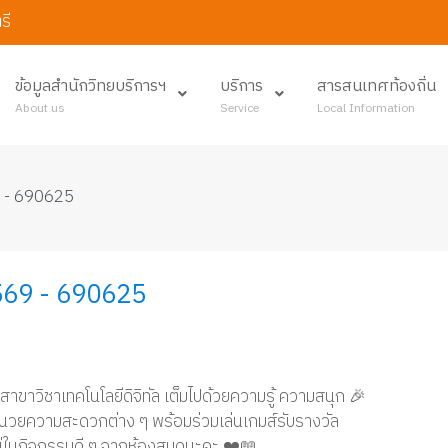
รี
ข้อมูลสำนักวิทยบริการฯ
บริการ
สารสนเทศท้องถิ่น
About us
Service
Local Information
9 - 690625
2569 - 690625
ะสาขาวิชาเทคโนโลยีดิจิทัล เต็มไปด้วยความรู้ ความสนุก 🎉
่งอำนวยความสะดวกต่าง ๆ พร้อมร่วมเล่นเกมส์รับรางวัล
หม่ในกิจกรรมดี ๆ จากห้องสมุดนะคะ ❤️📖