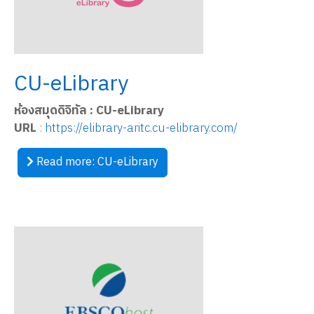
CU-eLibrary
ห้องสมุดดิจิทัล : CU-eLibrary
URL
:
https://elibrary-aritc.cu-elibrary.com/
Read more: CU-eLibrary