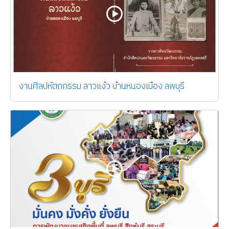
งานศิลปหัตถกรรม ลาวแง้ว บ้านหนองเมือง ลพบุรี