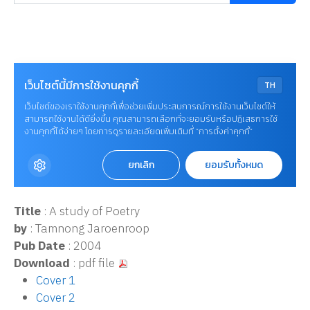
Title
: A study of Poetry
by
: Tamnong Jaroenroop
Pub Date
: 2004
Download
: pdf file
Cover 1
Cover 2