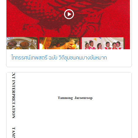
ไททรรศน์เทพสตรี ฉบับ วิถีชุมชนคนบางขันหมาก