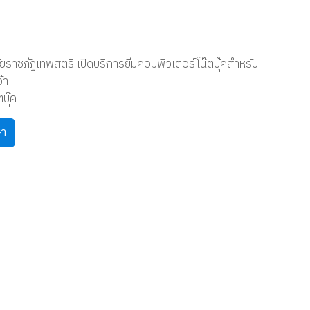
ราชภัฏเทพสตรี เปิดบริการยืมคอมพิวเตอร์โน๊ตบุ๊คสำหรับ
้า
บุ๊ค
ษา