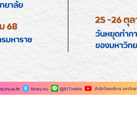
ั้งให้ดำรงตำแหน่งสูงขึ้นระดับชำนาญการ