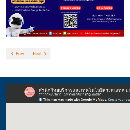
Previous article: อยากได้ให้เลย เดือนกรกฎาคม 2568
Next article: ขอเชิญผู้สนใจเข้าร่วมอบรมในโครงการWorksh
Prev
Next