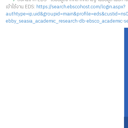
เข้าใช้งาน EDS:
https://search.ebscohost.com/login.aspx?
authtype=ip,uid&groupid=main&profile=eds&custid=
ebby_seasia_academic_research-db-ebsco_academic