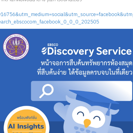
ns016756&utm_medium=social&utm_source=facebook&utm_
-search_ebscocom_facebook_0_0_0_202505