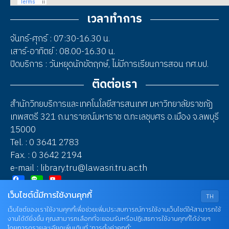
เวลาทำการ
จันทร์-ศุกร์ : 07:30-16.30 น.
เสาร์-อาทิตย์ : 08.00-16.30 น.
ปิดบริการ : วันหยุดนักขัตฤกษ์, ไม่มีการเรียนการสอน กศ.บป.
ติดต่อเรา
สำนักวิทยบริการและเทคโนโลยีสารสนเทศ มหาวิทยาลัยราชภัฏ
เทพสตรี 321 ถ.นารายณ์มหาราช ต.ทะเลชุบศร อ.เมือง จ.ลพบุรี
15000
Tel. : 0 3641 2783
Fax. : 0 3642 2194
e-mail : library.tru@lawasri.tru.ac.th
Facebook
Line
YouTube
เว็บไซต์นี้มีการใช้งานคุกกี้
TH
2023 © Thepsatri Rajabhat University
เว็บไซต์ของเราใช้งานคุกกี้เพื่อช่วยเพิ่มประสบการณ์การใช้งานเว็บไซต์ให้สามารถใช้
งานได้ดียิ่งขึ้น คุณสามารถเลือกที่จะยอมรับหรือปฏิเสธการใช้งานคุกกี้ได้ง่ายๆ
โดยการดูรายละเอียดเพิ่มเติมที่ “การตั้งค่าคุกกี้”