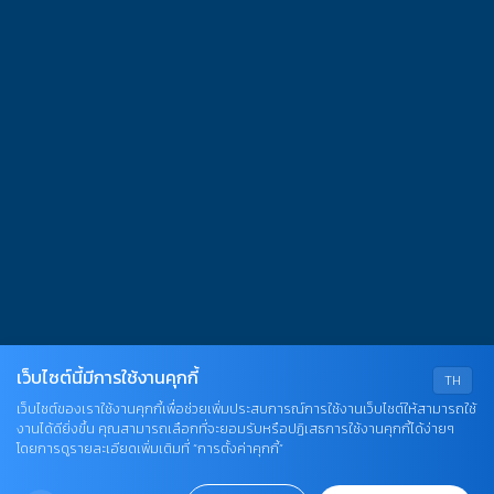
นทร์-ศุกร์ : 07:30-16.30 น.
าร์-อาทิตย์ : 08.00-16.30 น.
ดบริการ : วันหยุดนักขัตฤกษ์, ไม่มีการเรียนการสอน กศ.บป.
ติดต่อเรา
นักวิทยบริการและเทคโนโลยีสารสนเทศ มหาวิทยาลัยราชภัฏ
พสตรี 321 ถ.นารายณ์มหาราช ต.ทะเลชุบศร อ.เมือง จ.ลพบุรี
000
l. : 0 3641 2783
x. : 0 3642 2194
mail : library.tru@lawasri.tru.ac.th
เว็บไซต์นี้มีการใช้งานคุกกี้
TH
2023 © Thepsatri Rajabhat University
เว็บไซต์ของเราใช้งานคุกกี้เพื่อช่วยเพิ่มประสบการณ์การใช้งานเว็บไซต์ให้สามารถใช้
งานได้ดียิ่งขึ้น คุณสามารถเลือกที่จะยอมรับหรือปฏิเสธการใช้งานคุกกี้ได้ง่ายๆ
โดยการดูรายละเอียดเพิ่มเติมที่ “การตั้งค่าคุกกี้”