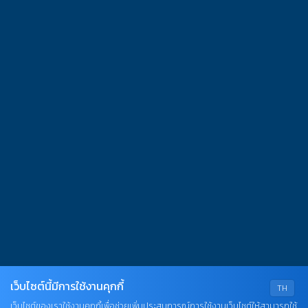
เวลาทำการ
นทร์-ศุกร์ : 07:30-16.30 น.
าร์-อาทิตย์ : 08.00-16.30 น.
ดบริการ : วันหยุดนักขัตฤกษ์, ไม่มีการเรียนการสอน กศ.บป.
ติดต่อเรา
นักวิทยบริการและเทคโนโลยีสารสนเทศ มหาวิทยาลัยราชภัฏ
พสตรี 321 ถ.นารายณ์มหาราช ต.ทะเลชุบศร อ.เมือง จ.ลพบุรี
000
l. : 0 3641 2783
x. : 0 3642 2194
mail : library.tru@lawasri.tru.ac.th
acebook
Line
YouTube
เว็บไซต์นี้มีการใช้งานคุกกี้
TH
2023 © Thepsatri Rajabhat University
เว็บไซต์ของเราใช้งานคุกกี้เพื่อช่วยเพิ่มประสบการณ์การใช้งานเว็บไซต์ให้สามารถใช้