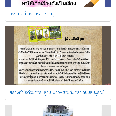
วรรณคดีไทย เมขลา-รามสูร
สร้างกำไรด้วยการปลูกมะนาว+ขายต้นกล้า ฉบับสมบูรณ์