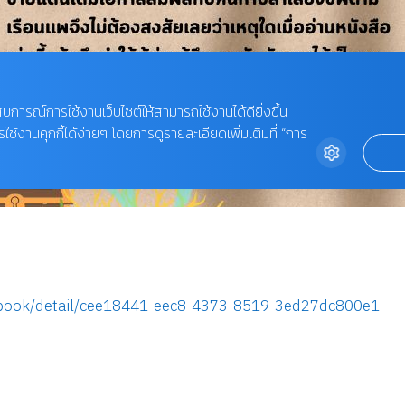
ent/ebook/detail/cee18441-eec8-4373-8519-3ed27dc800e1