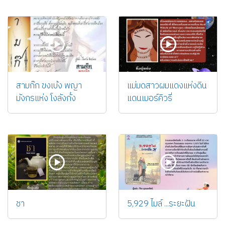
สามก๊ก ขงเบ้ง พญา
แม่มดสาวผมแดงแห่งดิน
มังกรแห่ง โงลังกั๋ง
แดนเมอร์คิวรี่
ชา
5,929 ไมล์ ...ระยะฝัน