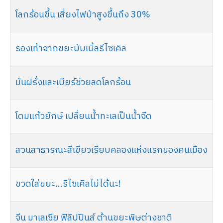
Articles
โลกร้อนขึ้น เสี่ยงไฟป่าสูงขึ้นถึง 30%
รองเท้าจากขยะบับเบิ้ลรีไซเคิล
มันฝรั่งและเบียร์ช่วยลดโลกร้อน
โดมแก้วยักษ์ เปลี่ยนน้ำทะเลเป็นน้ำจืด
สวนสาธารณะสีเขียวเรียบคลองแห่งแรกของคนเมือง
ขวดใส่ขยะ...รีไซเคิลไม่ได้นะ!
จีน มาเลเซีย ฟิลิปปินส์ ต้านขยะพิษต่างชาติ