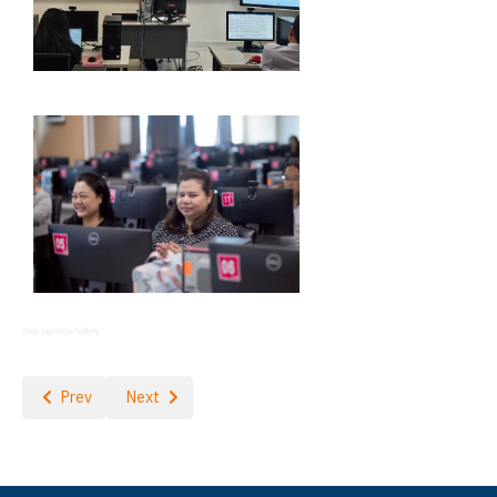
Free Lightbox Gallery
Previous article: สวท. เข้าร่วมโครงการสัมมนาความร่วมมือระหว่างห้องสม
Next article: รางวัลสุดยอดนักอ่าน ประจำปี 2568
Prev
Next