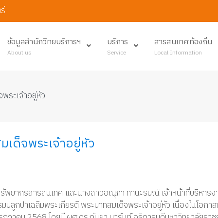
รี
ข้อมูลสำนักวิทยบริการฯ
บริการ
สารสนเทศท้องถิ่น
About us
Service
Local Information
พระเจ้าอยู่หัว
เด็จพระเจ้าอยู่หัว
ัพยากรสารสนเทศ และนางสาวอณุภา ทานะรมณ์ เจ้าหน้าที่บริหารงานทั่
รรมปลูกป่าเฉลิมพระเกียรติ พระบาทสมเด็จพระเจ้าอยู่หัว เนื่อง
กรกฎาคม 2568 โดยมี ผศ.ดร.กันยา บาร์นท์ อธิการบดีมหาวิทยาลัยราชภั