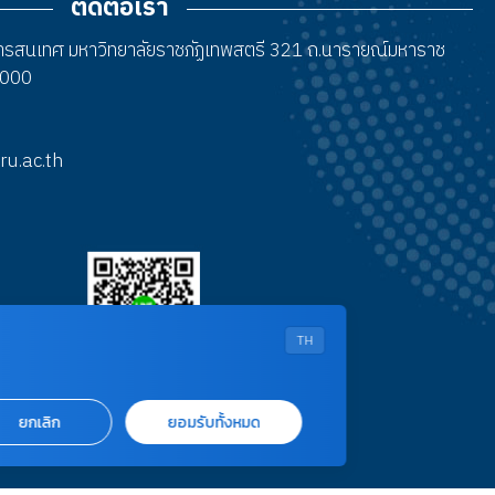
ติดต่อเรา
สารสนเทศ มหาวิทยาลัยราชภัฏเทพสตรี 321 ถ.นารายณ์มหาราช
15000
tru.ac.th
TH
ยกเลิก
ยอมรับทั้งหมด