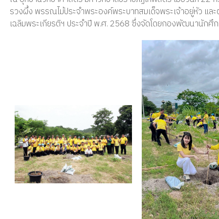
รวงผึ้ง พรรณไม้ประจำพระองค์พระบาทสมเด็จพระเจ้าอยู่หัว และต้น
เฉลิมพระเกียรติฯ ประจำปี พ.ศ. 2568 ซึ่งจัดโดยกองพัฒนานักศึ