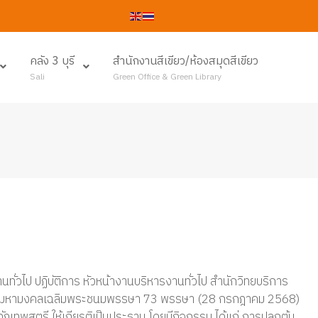
คลัง 3 บุรี
สำนักงานสีเขียว/ห้องสมุดสีเขียว
Sali
Green Office & Green Library
วไป ปฏิบัติการ หัวหน้างานบริหารงานทั่วไป สำนักวิทยบริการ
ในโอกาสมหามงคลเฉลิมพระชนมพรรษา 73 พรรษา (28 กรกฎาคม 2568)
ฏเทพสตรี ให้เกียรติเป็นประธาน โดยมีกิจกรรม ได้แก่ การปลูกต้น