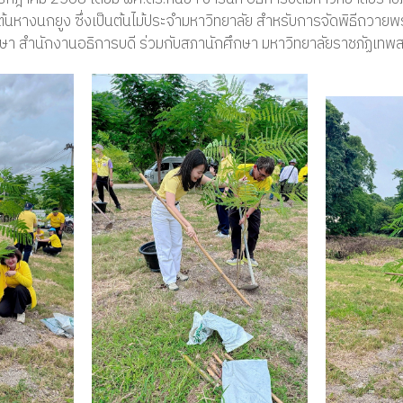
หางนกยูง ซึ่งเป็นต้นไม้ประจำมหาวิทยาลัย สำหรับการจัดพิธีถวายพร
กษา สำนักงานอธิการบดี ร่วมกับสภานักศึกษา มหาวิทยาลัยราชภัฏเทพส