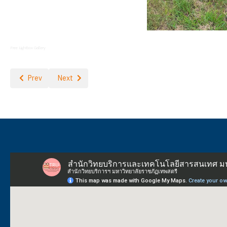
Free Lightbox Gallery
Previous article: พิธีถวายพระพรชัยมงคลและถวายสัตย์ปฏิญาณ
Next article: พิธีถวายพระพรชัยมงคล พระบาทสมเด็จพระเจ้
Prev
Next