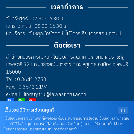
เวลาทำการ
จันทร์-ศุกร์ : 07:30-16.30 น.
เสาร์-อาทิตย์ : 08.00-16.30 น.
ปิดบริการ : วันหยุดนักขัตฤกษ์, ไม่มีการเรียนการสอน กศ.บป.
ติดต่อเรา
สำนักวิทยบริการและเทคโนโลยีสารสนเทศ มหาวิทยาลัยราชภัฏ
เทพสตรี 321 ถ.นารายณ์มหาราช ต.ทะเลชุบศร อ.เมือง จ.ลพบุรี
15000
Tel. : 0 3641 2783
Fax. : 0 3642 2194
e-mail : library.tru@lawasri.tru.ac.th
Facebook
Line
YouTube
เว็บไซต์นี้มีการใช้งานคุกกี้
TH
2023 © Thepsatri Rajabhat University
เว็บไซต์ของเราใช้งานคุกกี้เพื่อช่วยเพิ่มประสบการณ์การใช้งานเว็บไซต์ให้สามารถใช้
งานได้ดียิ่งขึ้น คุณสามารถเลือกที่จะยอมรับหรือปฏิเสธการใช้งานคุกกี้ได้ง่ายๆ
โดยการดูรายละเอียดเพิ่มเติมที่ “การตั้งค่าคุกกี้”