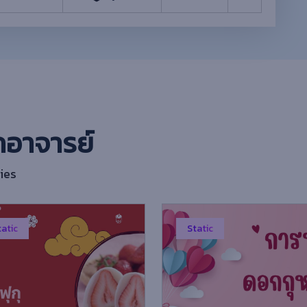
กอาจารย์
ies
tatic
Static