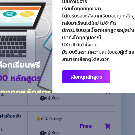
ไม่มีค่าใช้จ่าย
เรียนได้ทุกที่ทุกเวลา
ย THUNKABLE
0 (0 Rating)
ได้ใบรับรองหลังจากเรียนจบทุกหลักส
Free
กลับมาเรียนได้ใหม่ ไม่จำกัด
.
17 ผู้เรียน
มีการปรับปรุงเนื้อหาหลักสูตรอยู่สม่
เข้าถึงได้ทุกอุปกรณ์
UX/UI ที่เข้าใจง่าย
ผลิตสื่อ
0 (0 Rating)
มีระบบวิเคราะห์ความสนใจของผู้ใช้ แล
Free
สามารถเลือกดูได้สะดวก
 น.
12 ผู้เรียน
เลือกดูหลักสูตร
น้าเว็บไซต์
0 (0 Rating)
Free
 น.
8 ผู้เรียน
่านสื่อสมัย
0 (0 Rating)
Free
 น.
11 ผู้เรียน