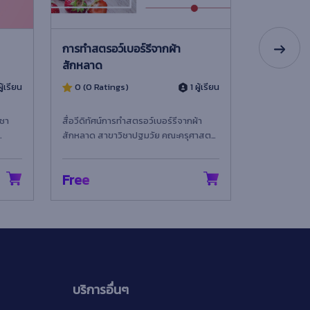
การทำสตรอว์เบอร์รีจากผ้า
การสร้างสื
สักหลาด
ู้เรียน
0 (0 Ratings)
1 ผู้เรียน
0 (0 Rati
ิชา
สื่อวีดิทัศน์การทำสตรอว์เบอร์รีจากผ้า
เอกสารการพัฒ
สักหลาด สาขาวิชาปฐมวัย คณะครุศาสตร์
ได้จัดทำขึ้นโ
มหาวิทยาลัยราชภัฏเทพสตรี
หลักสูตรกอบรม
Free
Free
บริการอื่นๆ